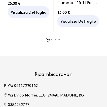
Fiamma F45 TI Polar
25,00 €
Camper Camion
Camper
Motorhome
Visualizza Dettaglio
13,00 €
Visualizza Dettaglio
Ricambicaravan
P.IVA: 04117220162
Via Enrico Mattei, 11G, 24040, MADONE, BG
0354942727