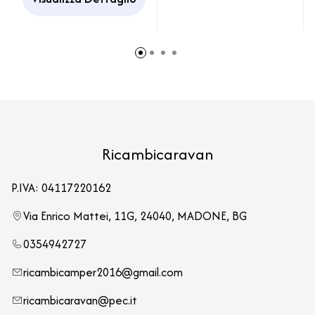
Ricambicaravan
P.IVA: 04117220162
Via Enrico Mattei, 11G, 24040, MADONE, BG
0354942727
ricambicamper2016@gmail.com
ricambicaravan@pec.it