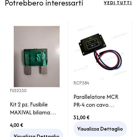
Potrebbero interessarti
VEDI TUTTI
RCP384
FUS2330
Parallelatore MCR
Kit 2 pz. Fusibile
PR-4 con cavo
MAXIVAL bilama
precablato batteria
31,00 €
verde da 30A per
servizio avviamento
4,00 €
Camper
Camper
Visualizza Dettaglio
Visualizza Dettaglio