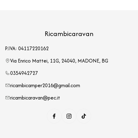
Ricambicaravan
P.IVA: 04117220162
Via Enrico Mattei, 11G, 24040, MADONE, BG
0354942727
ricambicamper2016@gmail.com
ricambicaravan@pec.it