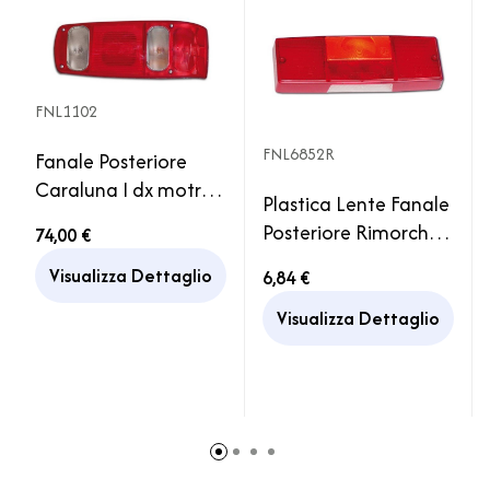
FNL1102
FNL6852R
Fanale Posteriore
Caraluna I dx motrice
Plastica Lente Fanale
Camper Motorhome
Posteriore Rimorchio
74,00 €
Hymer Rimor Rapido
Carrello Ricambio
Sea
Visualizza Dettaglio
6,84 €
Auto Camion
Visualizza Dettaglio