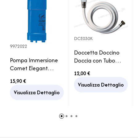
DCE030K
9972022
Doccetta Doccino
Pompa Immersione
Doccia con Tubo
Comet Elegant
Flessibile 1,5mt
12,00 €
10lt/min 12V Camper
Camper Caravan
15,90 €
Visualizza Dettaglio
Visualizza Dettaglio