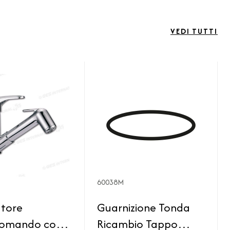
VEDI TUTTI
60038M
atore
Guarnizione Tonda
omando con
Ricambio Tappo