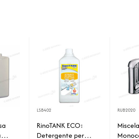
LSB402
RUB2020
sa
RinoTANK ECO:
Miscel
a
Detergente per
Monoc