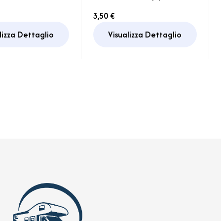
a estraibile
Serbatoio Acqua
3,50 €
Maschio
lizza Dettaglio
Visualizza Dettaglio