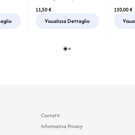
qua
serbatoi
doccett
11,50 €
120,00 €
Elka
taglio
Visualizza Dettaglio
Visua
Contatti
Informativa Privacy