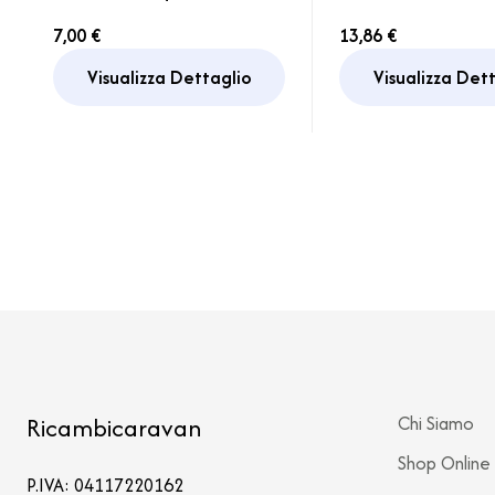
40 bianco Camper
Serbatoio Ac
7,00 €
13,86 €
Caravan
Camper
Visualizza Dettaglio
Visualizza Det
Ricambicaravan
Chi Siamo
Shop Online
P.IVA: 04117220162