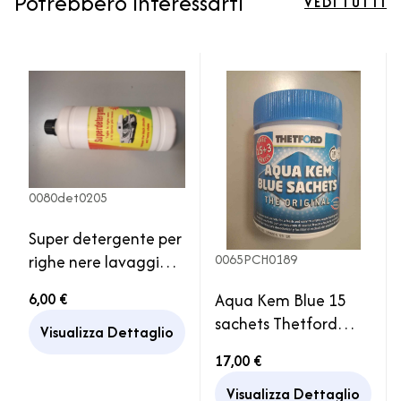
Potrebbero interessarti
VEDI TUTTI
0080det0205
Super detergente per
0065PCH0189
righe nere lavaggio
manuale o
Aqua Kem Blue 15
6,00 €
idropulitrice camper
sachets Thetford
caravan
Visualizza Dettaglio
Disgregante WC
17,00 €
portatili Cassetta
Thetford
Visualizza Dettaglio