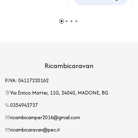
Ricambicaravan
P.IVA: 04117220162
Via Enrico Mattei, 11G, 24040, MADONE, BG
0354942727
ricambicamper2016@gmail.com
ricambicaravan@pec.it