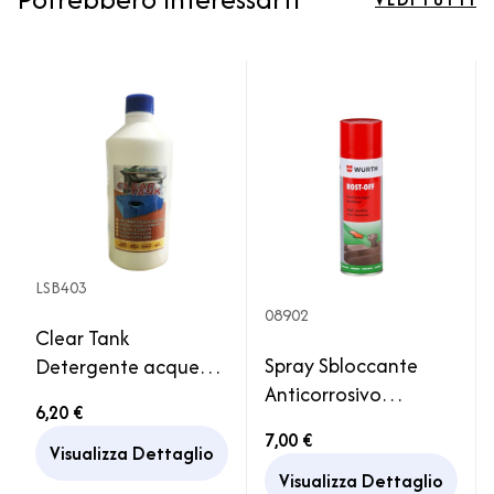
LSB403
08902
Clear Tank
Spray Sbloccante
Detergente acque
Anticorrosivo
chiare serbatoio
6,20 €
Lubrificante ROST
camper elimina
7,00 €
OFF 300ML WURTH
funghi alghe muffe
Visualizza Dettaglio
Officina Casa
Visualizza Dettaglio