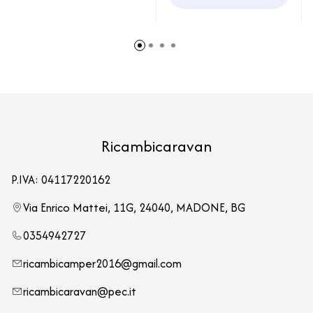
Ricambicaravan
P.IVA: 04117220162
Via Enrico Mattei, 11G, 24040, MADONE, BG
0354942727
ricambicamper2016@gmail.com
ricambicaravan@pec.it